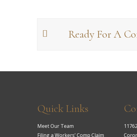
Ready For A Con
Quick Links
Co
Meet Our Team
11762
Filing a Workers’ Comp Claim
Coron