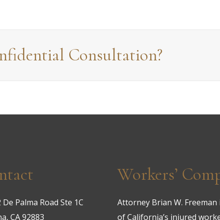
fidential Consultation?
ntact
Workers’ Compe
 De Palma Road Ste 1C
Attorney Brian W. Freeman i
a, CA 92883
of California’s injured work